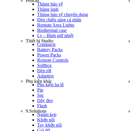
Pelican
Thùng bảo vệ
Thùng lạnh
Thùng bảo vệ chuyên dụng
Đèn chiếu sáng cá nhân
Remote Area Lights
Biothermal case
Ly – Bình giữ nhiệt
Thiết bị Studio
Compacts
Battery Packs
Power Packs
Remote Controls
Softbox
Đèn rời
Adapters
Phụ kiện khác
Phụ kiện ba lô
Pin
Sạc
Dây đeo
Flash
9.Solutions
Ngàm kẹp
Khớp nối
Tay khớp nối
Giá đỡ