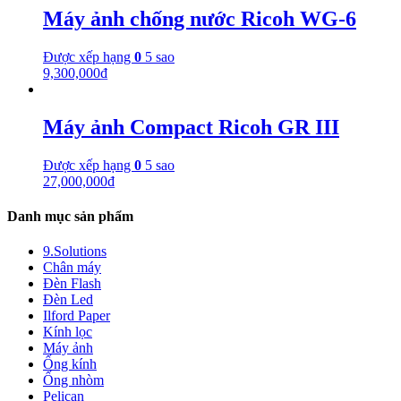
Máy ảnh chống nước Ricoh WG-6
Được xếp hạng
0
5 sao
9,300,000
₫
Máy ảnh Compact Ricoh GR III
Được xếp hạng
0
5 sao
27,000,000
₫
Danh mục sản phẩm
9.Solutions
Chân máy
Đèn Flash
Đèn Led
Ilford Paper
Kính lọc
Máy ảnh
Ống kính
Ống nhòm
Pelican