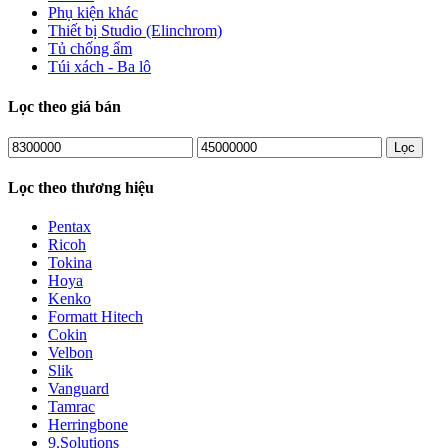
Phụ kiện khác
Thiết bị Studio (Elinchrom)
Tủ chống ẩm
Túi xách - Ba lô
Lọc theo giá bán
Lọc
Lọc theo thương hiệu
Pentax
Ricoh
Tokina
Hoya
Kenko
Formatt Hitech
Cokin
Velbon
Slik
Vanguard
Tamrac
Herringbone
9.Solutions