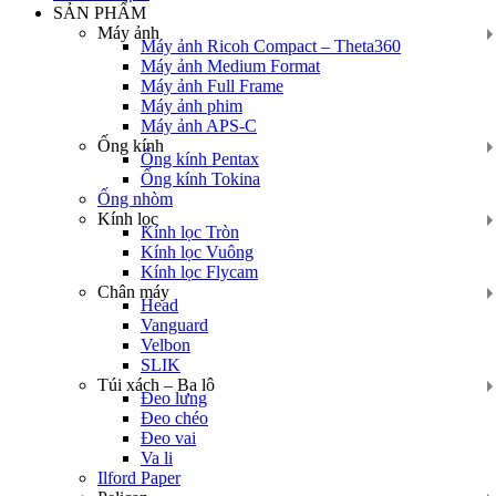
SẢN PHẨM
Máy ảnh
Máy ảnh Ricoh Compact – Theta360
Máy ảnh Medium Format
Máy ảnh Full Frame
Máy ảnh phim
Máy ảnh APS-C
Ống kính
Ống kính Pentax
Ống kính Tokina
Ống nhòm
Kính lọc
Kính lọc Tròn
Kính lọc Vuông
Kính lọc Flycam
Chân máy
Head
Vanguard
Velbon
SLIK
Túi xách – Ba lô
Đeo lưng
Đeo chéo
Đeo vai
Va li
Ilford Paper