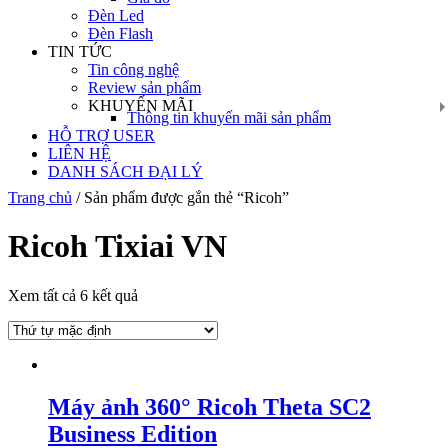
Đèn Led
Đèn Flash
TIN TỨC
Tin công nghệ
Review sản phẩm
KHUYẾN MÃI
Thông tin khuyến mãi sản phẩm
HỖ TRỢ USER
LIÊN HỆ
DANH SÁCH ĐẠI LÝ
Trang chủ
/ Sản phẩm được gắn thẻ “Ricoh”
Ricoh Tixiai VN
Xem tất cả 6 kết quả
Máy ảnh 360° Ricoh Theta SC2
Business Edition