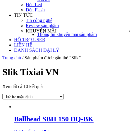
Đèn Led
Đèn Flash
TIN TỨC
Tin công nghệ
Review sản phẩm
KHUYẾN MÃI
Thông tin khuyến mãi sản phẩm
HỖ TRỢ USER
LIÊN HỆ
DANH SÁCH ĐẠI LÝ
Trang chủ
/ Sản phẩm được gắn thẻ “Slik”
Slik Tixiai VN
Xem tất cả 10 kết quả
Ballhead SBH 150 DQ-BK