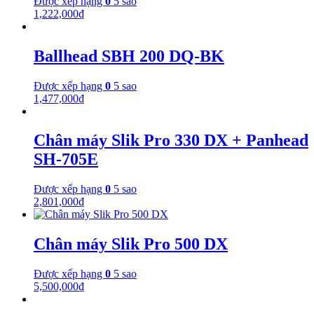
Được xếp hạng
0
5 sao
1,222,000
₫
Ballhead SBH 200 DQ-BK
Được xếp hạng
0
5 sao
1,477,000
₫
Chân máy Slik Pro 330 DX + Panhead
SH-705E
Được xếp hạng
0
5 sao
2,801,000
₫
Chân máy Slik Pro 500 DX
Được xếp hạng
0
5 sao
5,500,000
₫