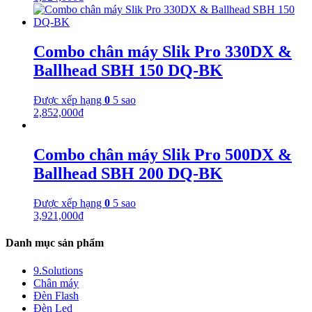
Combo chân máy Slik Pro 330DX &
Ballhead SBH 150 DQ-BK
Được xếp hạng
0
5 sao
2,852,000
₫
Combo chân máy Slik Pro 500DX &
Ballhead SBH 200 DQ-BK
Được xếp hạng
0
5 sao
3,921,000
₫
Danh mục sản phẩm
9.Solutions
Chân máy
Đèn Flash
Đèn Led