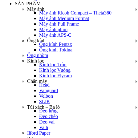
SẢN PHẨM
Máy ảnh
Máy ảnh Ricoh Compact – Theta360
Máy ảnh Medium Format
Máy ảnh Full Frame
Máy ảnh phim
Máy ảnh APS-C
Ống kính
Ống kính Pentax
Ống kính Tokina
Ống nhòm
Kính lọc
Kính lọc Tròn
Kính lọc Vuông
Kính lọc Flycam
Chân máy
Head
Vanguard
Velbon
SLIK
Túi xách – Ba lô
Đeo lưng
Đeo chéo
Đeo vai
Va li
Ilford Paper