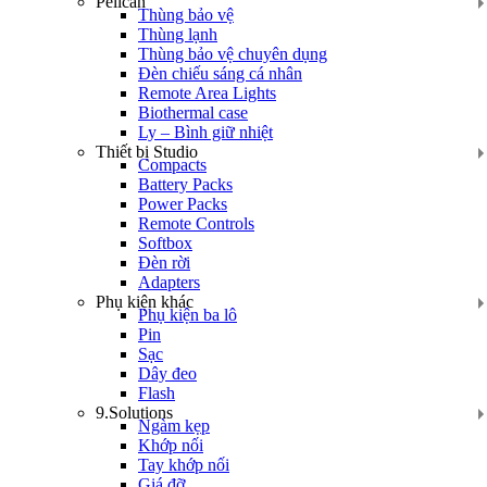
Pelican
Thùng bảo vệ
Thùng lạnh
Thùng bảo vệ chuyên dụng
Đèn chiếu sáng cá nhân
Remote Area Lights
Biothermal case
Ly – Bình giữ nhiệt
Thiết bị Studio
Compacts
Battery Packs
Power Packs
Remote Controls
Softbox
Đèn rời
Adapters
Phụ kiện khác
Phụ kiện ba lô
Pin
Sạc
Dây đeo
Flash
9.Solutions
Ngàm kẹp
Khớp nối
Tay khớp nối
Giá đỡ