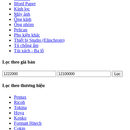
Ilford Paper
Kính lọc
Máy ảnh
Ống kính
Ống nhòm
Pelican
Phụ kiện khác
Thiết bị Studio (Elinchrom)
Tủ chống ẩm
Túi xách - Ba lô
Lọc theo giá bán
Lọc
Lọc theo thương hiệu
Pentax
Ricoh
Tokina
Hoya
Kenko
Formatt Hitech
Cokin