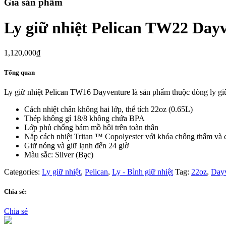
Giá sản phẩm
Ly giữ nhiệt Pelican TW22 Dayv
1,120,000
₫
Tổng quan
Ly giữ nhiệt Pelican TW16 Dayventure là sản phẩm thuộc dòng ly giữ n
Cách nhiệt chân không hai lớp, thể tích 22oz (0.65L)
Thép không gỉ 18/8 không chứa BPA
Lớp phủ chống bám mồ hôi trên toàn thân
Nắp cách nhiệt Tritan ™ Copolyester với khóa chống thấm và
Giữ nóng và giữ lạnh đến 24 giờ
Màu sắc: Silver (Bạc)
Categories:
Ly giữ nhiệt
,
Pelican
,
Ly - Bình giữ nhiệt
Tag:
22oz
,
Dayv
Chia sẻ:
Chia sẻ