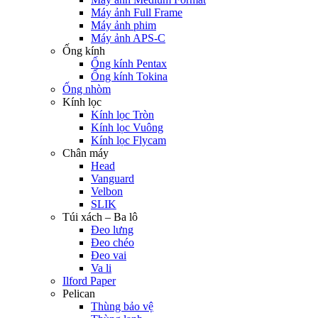
Máy ảnh Full Frame
Máy ảnh phim
Máy ảnh APS-C
Ống kính
Ống kính Pentax
Ống kính Tokina
Ống nhòm
Kính lọc
Kính lọc Tròn
Kính lọc Vuông
Kính lọc Flycam
Chân máy
Head
Vanguard
Velbon
SLIK
Túi xách – Ba lô
Đeo lưng
Đeo chéo
Đeo vai
Va li
Ilford Paper
Pelican
Thùng bảo vệ