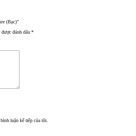
ure (Bạc)”
c được đánh dấu
*
bình luận kế tiếp của tôi.