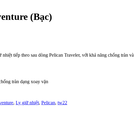
enture (Bạc)
hiệt tiếp theo sau dòng Pelican Traveler, với khả năng chống tràn và c
 chống tràn dạng xoay vặn
enture
,
Ly giữ nhiệt
,
Pelican
,
tw22