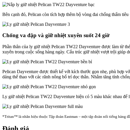
Bên cạnh đó, Pelican còn tích hợp thêm bộ vòng đai chống thấm tiêu 
Chống va đập và giữ nhiệt xuyên suốt 24 giờ
Phần thân của ly giữ nhiệt Pelican TW22 Dayventure được làm từ th
xuyên trong cuộc sống hàng ngày. Cấu trúc giữ nhiệt vượt trội giúp du
Pelican Dayventure được thiết kế với kích thước gọn nhẹ, phù hợp với
dáng thể thao với các rãnh nông bố trí dọc thân. Nhằm tăng tính chố
Ly giữ nhiệt Pelican TW22 Dayventure hiện có 5 màu khác nhau để 
*Tritan™ là nhãn hiệu thuộc Tập đoàn Eastman – một tập đoàn nổi tiếng hàng đầu
Đánh giá