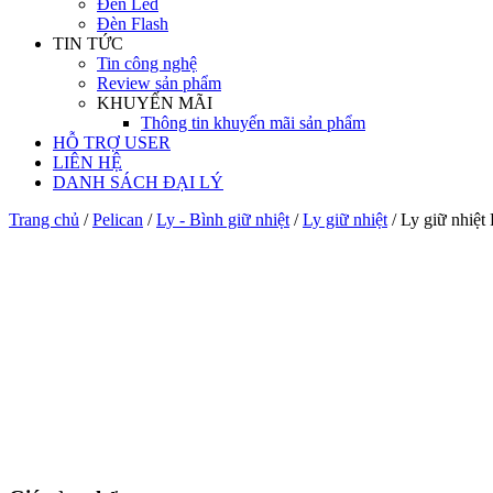
Đèn Led
Đèn Flash
TIN TỨC
Tin công nghệ
Review sản phẩm
KHUYẾN MÃI
Thông tin khuyến mãi sản phẩm
HỖ TRỢ USER
LIÊN HỆ
DANH SÁCH ĐẠI LÝ
Trang chủ
/
Pelican
/
Ly - Bình giữ nhiệt
/
Ly giữ nhiệt
/ Ly giữ nhiệt