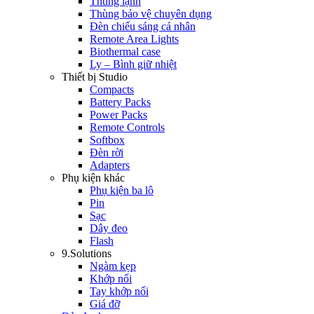
Thùng lạnh
Thùng bảo vệ chuyên dụng
Đèn chiếu sáng cá nhân
Remote Area Lights
Biothermal case
Ly – Bình giữ nhiệt
Thiết bị Studio
Compacts
Battery Packs
Power Packs
Remote Controls
Softbox
Đèn rời
Adapters
Phụ kiện khác
Phụ kiện ba lô
Pin
Sạc
Dây đeo
Flash
9.Solutions
Ngàm kẹp
Khớp nối
Tay khớp nối
Giá đỡ