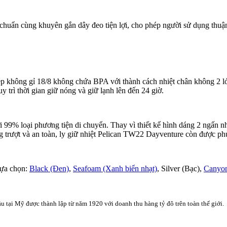
chuẩn cùng khuyên gắn dây đeo tiện lợi, cho phép người sử dụng thuận 
ép không gỉ 18/8 không chứa BPA với thành cách nhiệt chân không 2 l
y trì thời gian giữ nóng và giữ lạnh lên đến 24 giờ.
 99% loại phương tiện di chuyển. Thay vì thiết kế hình dáng 2 ngấn nh
ng trượt và an toàn, ly giữ nhiệt Pelican TW22 Dayventure còn được p
lựa chọn:
Black (Đen)
,
Seafoam (Xanh biển nhạt)
, Silver (Bạc),
Canyon
 tại Mỹ được thành lập từ năm 1920 với doanh thu hàng tỷ đô trên toàn thế giới.