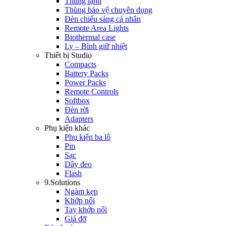
Thùng lạnh
Thùng bảo vệ chuyên dụng
Đèn chiếu sáng cá nhân
Remote Area Lights
Biothermal case
Ly – Bình giữ nhiệt
Thiết bị Studio
Compacts
Battery Packs
Power Packs
Remote Controls
Softbox
Đèn rời
Adapters
Phụ kiện khác
Phụ kiện ba lô
Pin
Sạc
Dây đeo
Flash
9.Solutions
Ngàm kẹp
Khớp nối
Tay khớp nối
Giá đỡ