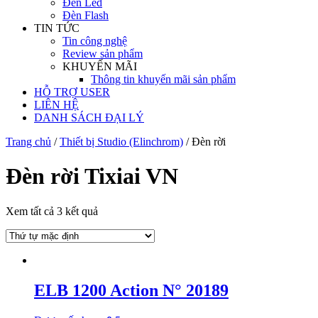
Đèn Led
Đèn Flash
TIN TỨC
Tin công nghệ
Review sản phẩm
KHUYẾN MÃI
Thông tin khuyến mãi sản phẩm
HỖ TRỢ USER
LIÊN HỆ
DANH SÁCH ĐẠI LÝ
Trang chủ
/
Thiết bị Studio (Elinchrom)
/ Đèn rời
Đèn rời Tixiai VN
Xem tất cả 3 kết quả
ELB 1200 Action N° 20189