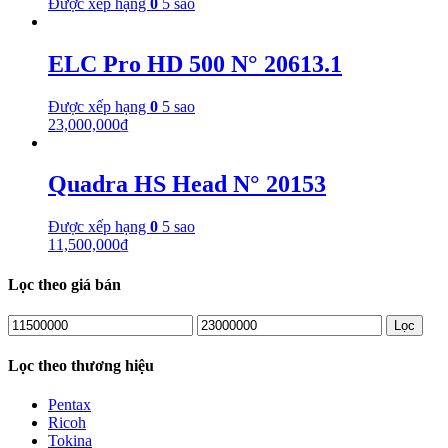
Được xếp hạng
0
5 sao
ELC Pro HD 500 N° 20613.1
Được xếp hạng
0
5 sao
23,000,000
₫
Quadra HS Head N° 20153
Được xếp hạng
0
5 sao
11,500,000
₫
Lọc theo giá bán
Lọc
Lọc theo thương hiệu
Pentax
Ricoh
Tokina