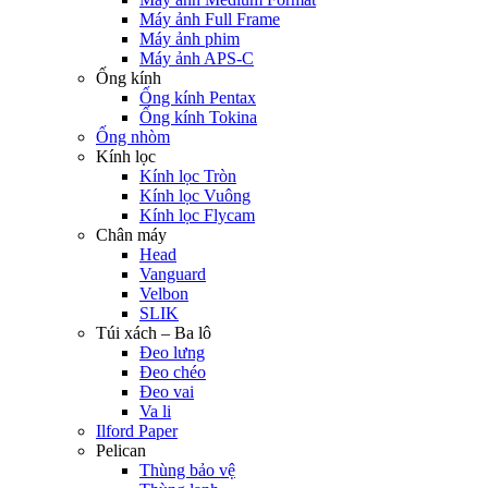
Máy ảnh Full Frame
Máy ảnh phim
Máy ảnh APS-C
Ống kính
Ống kính Pentax
Ống kính Tokina
Ống nhòm
Kính lọc
Kính lọc Tròn
Kính lọc Vuông
Kính lọc Flycam
Chân máy
Head
Vanguard
Velbon
SLIK
Túi xách – Ba lô
Đeo lưng
Đeo chéo
Đeo vai
Va li
Ilford Paper
Pelican
Thùng bảo vệ