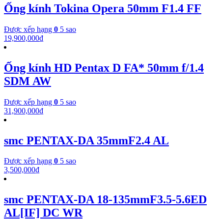
Ống kính Tokina Opera 50mm F1.4 FF
Được xếp hạng
0
5 sao
19,900,000
₫
Ống kính HD Pentax D FA* 50mm f/1.4
SDM AW
Được xếp hạng
0
5 sao
31,900,000
₫
smc PENTAX-DA 35mmF2.4 AL
Được xếp hạng
0
5 sao
3,500,000
₫
smc PENTAX-DA 18-135mmF3.5-5.6ED
AL[IF] DC WR