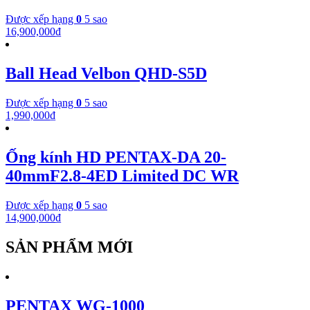
Được xếp hạng
0
5 sao
16,900,000
₫
Ball Head Velbon QHD-S5D
Được xếp hạng
0
5 sao
1,990,000
₫
Ống kính HD PENTAX-DA 20-
40mmF2.8-4ED Limited DC WR
Được xếp hạng
0
5 sao
14,900,000
₫
SẢN PHẨM MỚI
PENTAX WG-1000