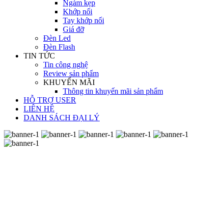
Ngàm kẹp
Khớp nối
Tay khớp nối
Giá đỡ
Đèn Led
Đèn Flash
TIN TỨC
Tin công nghệ
Review sản phẩm
KHUYẾN MÃI
Thông tin khuyến mãi sản phẩm
HỖ TRỢ USER
LIÊN HỆ
DANH SÁCH ĐẠI LÝ