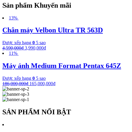
Sản phẩm Khuyến mãi
13%
Chân máy Velbon Ultra TR 563D
Được xếp hạng
0
5 sao
4,590,000
₫
3,990,000
₫
11%
Máy ảnh Medium Format Pentax 645Z
Được xếp hạng
0
5 sao
186,000,000
₫
165,000,000
₫
SẢN PHẨM NỔI BẬT