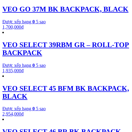
VEO GO 37M BK BACKPACK, BLACK
Được xếp hạng
0
5 sao
1,700,000
₫
VEO SELECT 39RBM GR – ROLL-TOP
BACKPACK
Được xếp hạng
0
5 sao
1,935,000
₫
VEO SELECT 45 BFM BK BACKPACK,
BLACK
Được xếp hạng
0
5 sao
2,954,000
₫
VEO SELECT 46 BR BK BACKPACK,