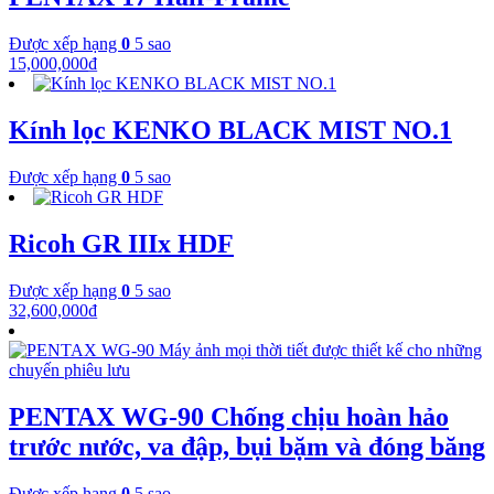
Được xếp hạng
0
5 sao
15,000,000
₫
Kính lọc KENKO BLACK MIST NO.1
Được xếp hạng
0
5 sao
Ricoh GR IIIx HDF
Được xếp hạng
0
5 sao
32,600,000
₫
PENTAX WG-90 Chống chịu hoàn hảo
trước nước, va đập, bụi bặm và đóng băng
Được xếp hạng
0
5 sao