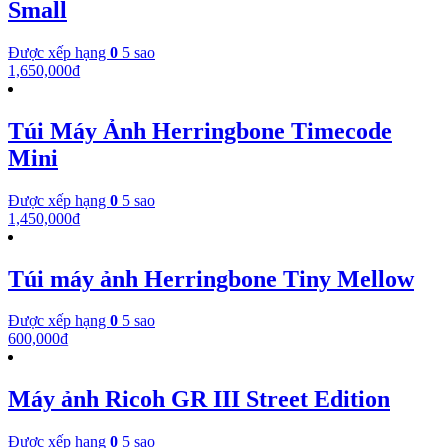
Small
Được xếp hạng
0
5 sao
1,650,000
₫
Túi Máy Ảnh Herringbone Timecode
Mini
Được xếp hạng
0
5 sao
1,450,000
₫
Túi máy ảnh Herringbone Tiny Mellow
Được xếp hạng
0
5 sao
600,000
₫
Máy ảnh Ricoh GR III Street Edition
Được xếp hạng
0
5 sao