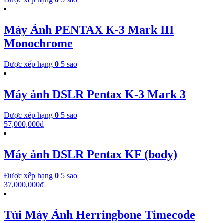
Máy Ảnh PENTAX K-3 Mark III
Monochrome
Được xếp hạng
0
5 sao
Máy ảnh DSLR Pentax K-3 Mark 3
Được xếp hạng
0
5 sao
57,000,000
₫
Máy ảnh DSLR Pentax KF (body)
Được xếp hạng
0
5 sao
37,000,000
₫
Túi Máy Ảnh Herringbone Timecode