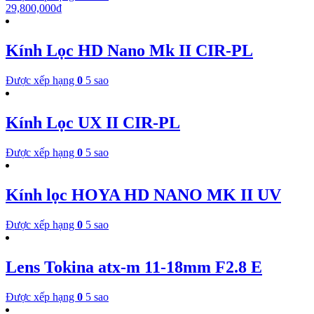
29,800,000
₫
Kính Lọc HD Nano Mk II CIR-PL
Được xếp hạng
0
5 sao
Kính Lọc UX II CIR-PL
Được xếp hạng
0
5 sao
Kính lọc HOYA HD NANO MK II UV
Được xếp hạng
0
5 sao
Lens Tokina atx-m 11-18mm F2.8 E
Được xếp hạng
0
5 sao