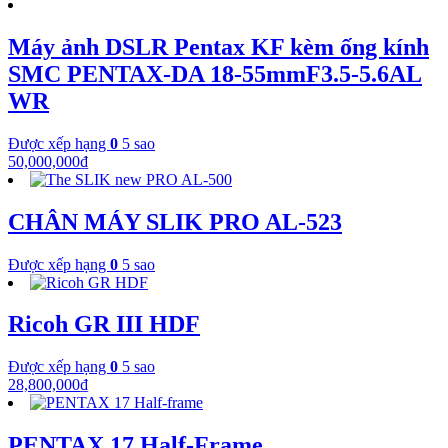
Máy ảnh DSLR Pentax KF kèm ống kính
SMC PENTAX-DA 18-55mmF3.5-5.6AL
WR
Được xếp hạng
0
5 sao
50,000,000
₫
CHÂN MÁY SLIK PRO AL-523
Được xếp hạng
0
5 sao
Ricoh GR III HDF
Được xếp hạng
0
5 sao
28,800,000
₫
PENTAX 17 Half-Frame