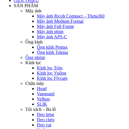
GIỚI THIỆU
SẢN PHẨM
Máy ảnh
Máy ảnh Ricoh Compact – Theta360
Máy ảnh Medium Format
Máy ảnh Full Frame
Máy ảnh phim
Máy ảnh APS-C
Ống kính
Ống kính Pentax
Ống kính Tokina
Ống nhòm
Kính lọc
Kính lọc Tròn
Kính lọc Vuông
Kính lọc Flycam
Chân máy
Head
Vanguard
Velbon
SLIK
Túi xách – Ba lô
Đeo lưng
Đeo chéo
Đeo vai