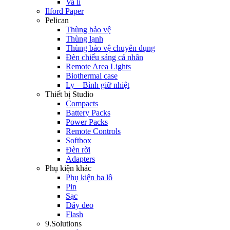
Va li
Ilford Paper
Pelican
Thùng bảo vệ
Thùng lạnh
Thùng bảo vệ chuyên dụng
Đèn chiếu sáng cá nhân
Remote Area Lights
Biothermal case
Ly – Bình giữ nhiệt
Thiết bị Studio
Compacts
Battery Packs
Power Packs
Remote Controls
Softbox
Đèn rời
Adapters
Phụ kiện khác
Phụ kiện ba lô
Pin
Sạc
Dây đeo
Flash
9.Solutions