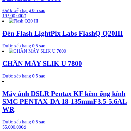
Được xếp hạng
0
5 sao
19,900,000
₫
Đèn Flash LightPix Labs FlashQ Q20III
Được xếp hạng
0
5 sao
CHÂN MÁY SLIK U 7800
Được xếp hạng
0
5 sao
Máy ảnh DSLR Pentax KF kèm ống kính
SMC PENTAX-DA 18-135mmF3.5-5.6AL
WR
Được xếp hạng
0
5 sao
55,000,000
₫