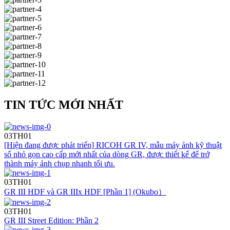
TIN TỨC MỚI NHẤT
03
TH01
[Hiện đang được phát triển] RICOH GR IV, mẫu máy ảnh kỹ thuật
số nhỏ gọn cao cấp mới nhất của dòng GR, được thiết kế để trở
thành máy ảnh chụp nhanh tối ưu.
03
TH01
GR III HDF và GR IIIx HDF [Phần 1] (Okubo）
03
TH01
GR III Street Edition: Phần 2